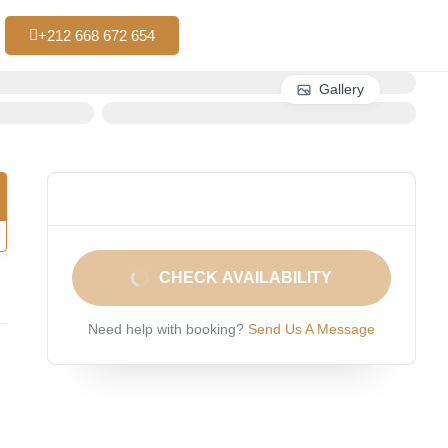
+212 668 672 654
Gallery
CHECK AVAILABILITY
Need help with booking?
Send Us A Message
,